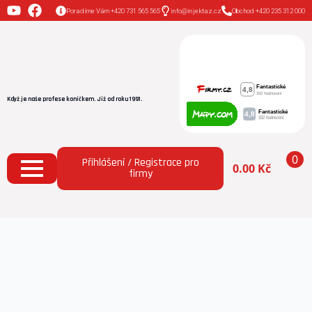
Poradíme Vám +420 731 565 565
info@injektaz.cz
Obchod +420 235 312 000
Když je naše profese koníčkem. Již od roku 1991.
0
Přihlášení / Registrace pro
0.00
Kč
firmy