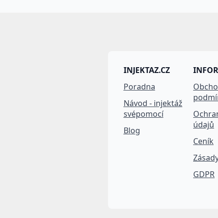
INJEKTAZ.CZ
INFO
Poradna
Obcho
podmí
Návod - injektáž
svépomocí
Ochra
údajů
Blog
Ceník
Zásady
GDPR