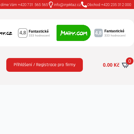
adíme Vám +420 731 565 565
info@injektaz.cz
Obchod +420 235 312 000
0
Přihlášení / Registrace pro firmy
0.00
Kč