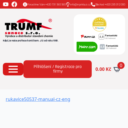
Poradíme Vám +420 731 565 565
info@injektaz.cz
Obchod +420 235 312 000
Když je naše profese koníčkem. Již od roku 1991.
0
Přihlášení / Registrace pro
0.00
Kč
firmy
rukavice50537-manual-cz-eng