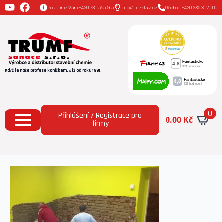
Poradíme Vám +420 731 565 565
info@injektaz.cz
Obchod +420 235 312 000
Když je naše profese koníčkem. Již od roku 1991.
0
Přihlášení / Registrace pro
0.00
Kč
firmy