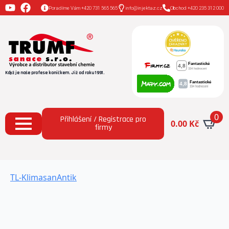
Poradíme Vám +420 731 565 565
info@injektaz.cz
Obchod +420 235 312 000
Když je naše profese koníčkem. Již od roku 1991.
0
Přihlášení / Registrace pro
0.00
Kč
firmy
TL-KlimasanAntik