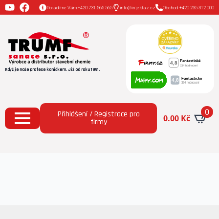
Poradíme Vám +420 731 565 565
info@injektaz.cz
Obchod +420 235 312 000
Když je naše profese koníčkem. Již od roku 1991.
0
Přihlášení / Registrace pro
0.00
Kč
firmy