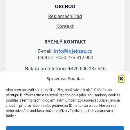
OBCHOD
Reklamační řád
Kontakt
RYCHLÝ KONTAKT
E-mail:
info@injektaz.cz
Telefon: +420 235 312 000
Nákup po telefonu: +420 606 187 916
Spravovat Souhlas
Abychom poskytli co nejlepší služby, používáme k ukládání a/nebo
přístupu k informacím o zařízení, technologie jako jsou soubory cookies.
Souhlas s těmito technologiemi nám umožní zpracovávat údaje, jako je
chování při procházení nebo jedinečná ID na tomto webu. Nesouhlas
nebo odvolání souhlasu může nepříznivě ovlivnit určité vlastnosti a
funkce.
Veškeré údaje, zejména texty a fotografie uvedené na