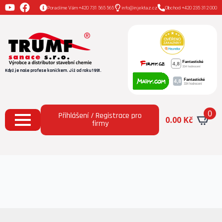
Poradíme Vám +420 731 565 565
info@injektaz.cz
Obchod +420 235 312 000
Když je naše profese koníčkem. Již od roku 1991.
0
Přihlášení / Registrace pro
0.00
Kč
firmy