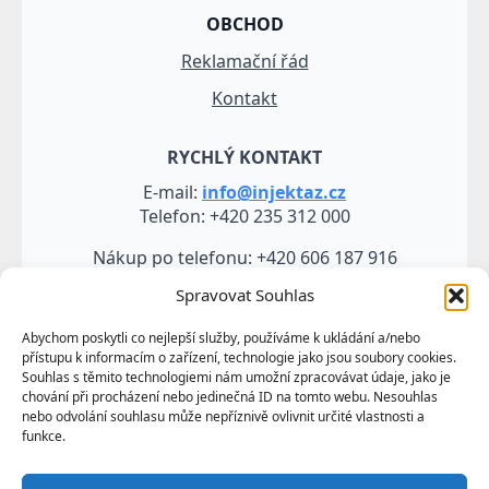
OBCHOD
Reklamační řád
Kontakt
RYCHLÝ KONTAKT
E-mail:
info@injektaz.cz
Telefon: +420 235 312 000
Nákup po telefonu: +420 606 187 916
Spravovat Souhlas
Abychom poskytli co nejlepší služby, používáme k ukládání a/nebo
přístupu k informacím o zařízení, technologie jako jsou soubory cookies.
Souhlas s těmito technologiemi nám umožní zpracovávat údaje, jako je
chování při procházení nebo jedinečná ID na tomto webu. Nesouhlas
nebo odvolání souhlasu může nepříznivě ovlivnit určité vlastnosti a
funkce.
Veškeré údaje, zejména texty a fotografie uvedené na