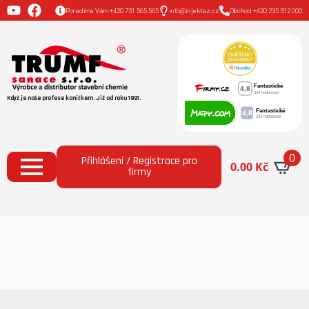
Poradíme Vám +420 731 565 565
info@injektaz.cz
Obchod +420 235 312 000
Když je naše profese koníčkem. Již od roku 1991.
0
Přihlášení / Registrace pro
0.00
Kč
firmy