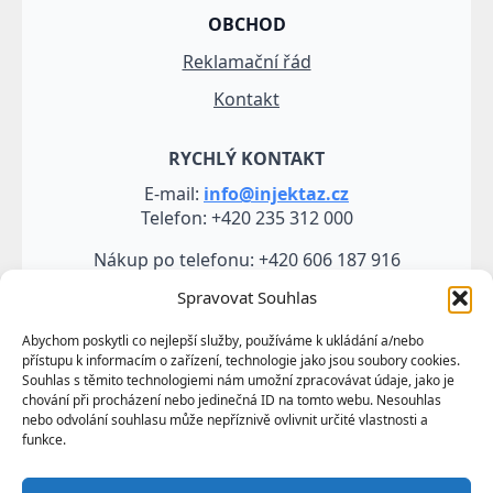
OBCHOD
Reklamační řád
Kontakt
RYCHLÝ KONTAKT
E-mail:
info@injektaz.cz
Telefon: +420 235 312 000
Nákup po telefonu: +420 606 187 916
Spravovat Souhlas
Abychom poskytli co nejlepší služby, používáme k ukládání a/nebo
přístupu k informacím o zařízení, technologie jako jsou soubory cookies.
Souhlas s těmito technologiemi nám umožní zpracovávat údaje, jako je
chování při procházení nebo jedinečná ID na tomto webu. Nesouhlas
nebo odvolání souhlasu může nepříznivě ovlivnit určité vlastnosti a
funkce.
Veškeré údaje, zejména texty a fotografie uvedené na