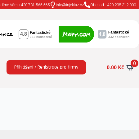
adíme Vám +420 731 565 565
info@injektaz.cz
Obchod +420 235 312 000
0
Přihlášení / Registrace pro firmy
0.00
Kč