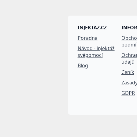
INJEKTAZ.CZ
INFO
Poradna
Obcho
podmí
Návod - injektáž
svépomocí
Ochra
údajů
Blog
Ceník
Zásady
GDPR