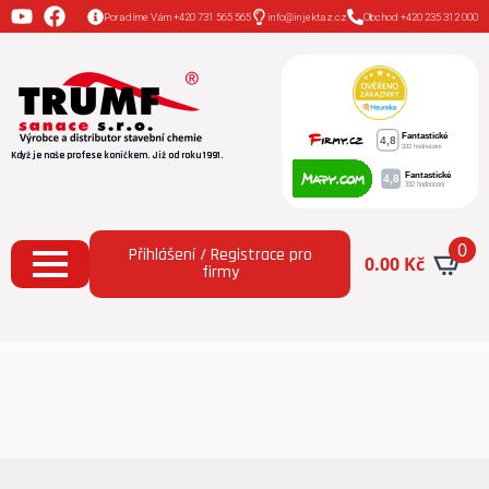
Poradíme Vám +420 731 565 565
info@injektaz.cz
Obchod +420 235 312 000
Když je naše profese koníčkem. Již od roku 1991.
0
Přihlášení / Registrace pro
0.00
Kč
firmy