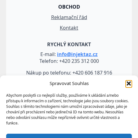
OBCHOD
Reklamační řád
Kontakt
RYCHLÝ KONTAKT
E-mail:
info@injektaz.cz
Telefon: +420 235 312 000
Nákup po telefonu: +420 606 187 916
Spravovat Souhlas
Abychom poskytli co nejlepší služby, používáme k ukládání a/nebo
přístupu k informacím o zařízení, technologie jako jsou soubory cookies.
Souhlas s těmito technologiemi nám umožní zpracovávat údaje, jako je
chování při procházení nebo jedinečná ID na tomto webu. Nesouhlas
nebo odvolání souhlasu může nepříznivě ovlivnit určité vlastnosti a
funkce.
Veškeré údaje, zejména texty a fotografie uvedené na