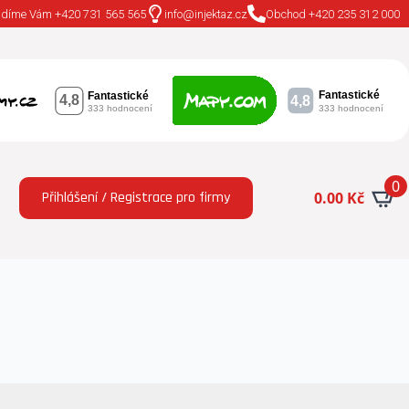
adíme Vám +420 731 565 565
info@injektaz.cz
Obchod +420 235 312 000
0
Přihlášení / Registrace pro firmy
0.00
Kč