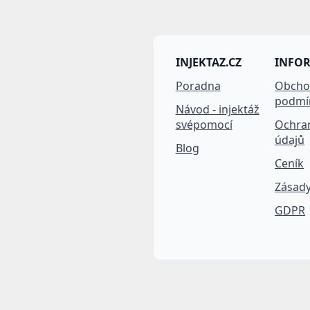
INJEKTAZ.CZ
INFO
Poradna
Obcho
podmí
Návod - injektáž
svépomocí
Ochra
údajů
Blog
Ceník
Zásady
GDPR