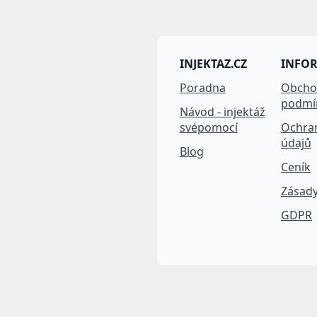
INJEKTAZ.CZ
INFO
Poradna
Obcho
podmí
Návod - injektáž
svépomocí
Ochra
údajů
Blog
Ceník
Zásady
GDPR