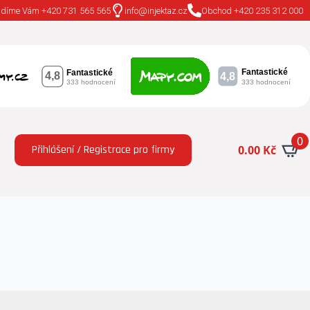
adíme Vám +420 731 565 565
info@injektaz.cz
Obchod +420 235 312 000
0
Přihlášení / Registrace pro firmy
0.00
Kč