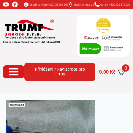
Poradíme Vám +420 731 565 565
info@injektaz.cz
Obchod +420 235 312 000
Když je naše profese koníčkem. Již od roku 1991.
0
Přihlášení / Registrace pro
0.00
Kč
firmy