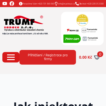
Poradíme Vám +420 731 565 565
info@injektaz.cz
Obchod +420 235 312 000
Když je naše profese koníčkem. Již od roku 1991.
0
Přihlášení / Registrace pro
0.00
Kč
firmy