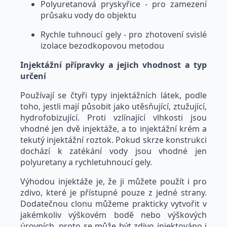
Polyuretanová pryskyřice - pro zamezení
průsaku vody do objektu
Rychle tuhnoucí gely - pro zhotovení svislé
izolace bezodkopovou metodou
Injektážní přípravky a jejich vhodnost a typ
určení
Používají se čtyři typy injektážních látek, podle
toho, jestli mají působit jako utěsňující, ztužující,
hydrofobizující. Proti vzlínající vlhkosti jsou
vhodné jen dvě injektáže, a to injektážní krém a
tekutý injektážní roztok. Pokud skrze konstrukci
dochází k zatékání vody jsou vhodné jen
polyuretany a rychletuhnoucí gely.
Výhodou injektáže je, že ji můžete použít i pro
zdivo, které je přístupné pouze z jedné strany.
Dodatečnou clonu můžeme prakticky vytvořit v
jakémkoliv výškovém bodě nebo výškových
úrovních, proto se může být zdivo injektováno i