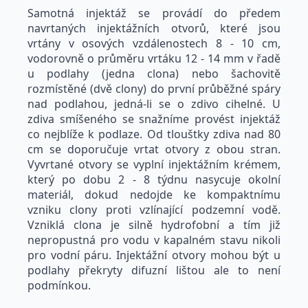
Samotná injektáž se provádí do předem
navrtaných injektážních otvorů, které jsou
vrtány v osových vzdálenostech 8 - 10 cm,
vodorovně o průměru vrtáku 12 - 14 mm v řadě
u podlahy (jedna clona) nebo šachovitě
rozmístěné (dvě clony) do první průběžné spáry
nad podlahou, jedná-li se o zdivo cihelné. U
zdiva smíšeného se snažníme provést injektáž
co nejblíže k podlaze. Od tlouštky zdiva nad 80
cm se doporučuje vrtat otvory z obou stran.
Vyvrtané otvory se vyplní injektážním krémem,
který po dobu 2 - 8 týdnu nasycuje okolní
materiál, dokud nedojde ke kompaktnímu
vzniku clony proti vzlínající podzemní vodě.
Vzniklá clona je silně hydrofobní a tím již
nepropustná pro vodu v kapalném stavu nikoli
pro vodní páru. Injektážní otvory mohou být u
podlahy překryty difuzní lištou ale to není
podmínkou.