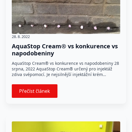
28. 8. 2022
AquaStop Cream® vs konkurence vs
napodobeniny
AquaStop Cream® vs konkurence vs napodobeniny 28
srpna, 2022 AquaStop Cream® určený pro injektáž
zdiva svépomocí. Je nejsilnější injektážní krém…
Přečíst článek