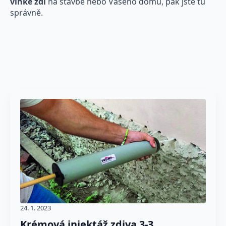
vlhké zdi
na stavbě nebo Vašeho domu, pak jste tu
správně.
24. 1. 2023
Krémová injektáž zdiva 3-3